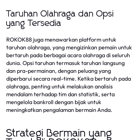
Taruhan Olahraga dan Opsi
yang Tersedia
ROKOK88 juga menawarkan platform untuk
taruhan olahraga, yang mengizinkan pemain untuk
bertaruh pada berbagai acara olahraga di seluruh
dunia. Opsi taruhan termasuk taruhan langsung
dan pra-permainan, dengan peluang yang
diperbarui secara real-time. Ketika bertaruh pada
olahraga, penting untuk melakukan analisis
mendalam terhadap tim dan statistik, serta
mengelola bankroll dengan bijak untuk
meningkatkan pengalaman bermain Anda.
Strategi Bermain yang