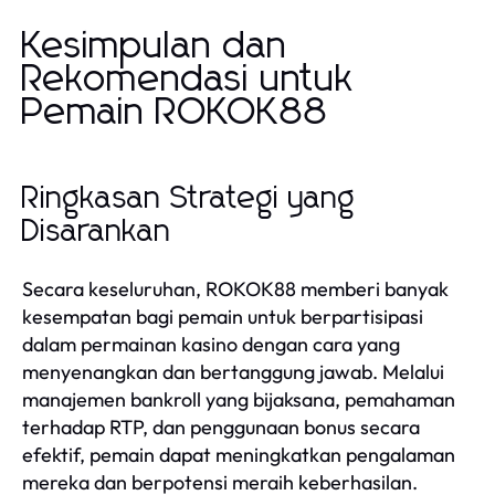
Kesimpulan dan
Rekomendasi untuk
Pemain ROKOK88
Ringkasan Strategi yang
Disarankan
Secara keseluruhan, ROKOK88 memberi banyak
kesempatan bagi pemain untuk berpartisipasi
dalam permainan kasino dengan cara yang
menyenangkan dan bertanggung jawab. Melalui
manajemen bankroll yang bijaksana, pemahaman
terhadap RTP, dan penggunaan bonus secara
efektif, pemain dapat meningkatkan pengalaman
mereka dan berpotensi meraih keberhasilan.