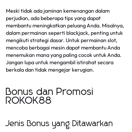
Meski tidak ada jaminan kemenangan dalam
perjudian, ada beberapa tips yang dapat
membantu meningkatkan peluang Anda. Misalnya,
dalam permainan seperti blackjack, penting untuk
mengikuti strategi dasar. Untuk permainan slot,
mencoba berbagai mesin dapat membantu Anda
menemukan mana yang paling cocok untuk Anda.
Jangan lupa untuk mengambil istirahat secara
berkala dan tidak mengejar kerugian.
Bonus dan Promosi
ROKOK88
Jenis Bonus yang Ditawarkan