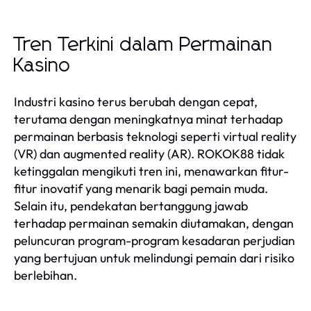
Tren Terkini dalam Permainan
Kasino
Industri kasino terus berubah dengan cepat,
terutama dengan meningkatnya minat terhadap
permainan berbasis teknologi seperti virtual reality
(VR) dan augmented reality (AR). ROKOK88 tidak
ketinggalan mengikuti tren ini, menawarkan fitur-
fitur inovatif yang menarik bagi pemain muda.
Selain itu, pendekatan bertanggung jawab
terhadap permainan semakin diutamakan, dengan
peluncuran program-program kesadaran perjudian
yang bertujuan untuk melindungi pemain dari risiko
berlebihan.