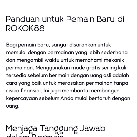
Panduan untuk Pemain Baru di
ROKOK88
Bagi pemain baru, sangat disarankan untuk
memulai dengan permainan yang lebih sederhana
dan mengambil waktu untuk memahami mekanik
permainan. Menggunakan mode gratis sering kali
tersedia sebelum bermain dengan uang asli adalah
cara yang baik untuk merasakan permainan tanpa
risiko finansial. Ini juga membantu membangun
kepercayaan sebelum Anda mulai bertaruh dengan
uang.
Menjaga Tanggung Jawab