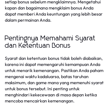
setiap bonus sebelum mengklaimnya. Mengetahui
kapan dan bagaimana mengklaim bonus Anda
dapat memberi Anda keuntungan yang lebih besar
dalam permainan Anda.
Pentingnya Memahami Syarat
dan Ketentuan Bonus
Syarat dan ketentuan bonus tidak boleh diabaikan,
karena ini dapat memengaruhi kemampuan Anda
untuk menarik kemenangan. Pastikan Anda paham
mengenai waktu kadaluarsa, batas taruhan
maksimum, dan game mana yang memenuhi syarat
untuk bonus tersebut. Ini penting untuk
menghindari kekecewaan di masa depan ketika
mencoba mencairkan kemenangan.