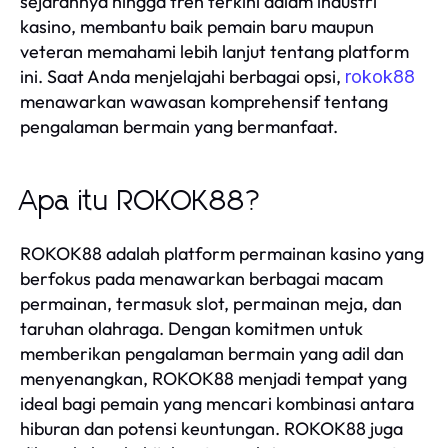
sejarahnya hingga tren terkini dalam industri
kasino, membantu baik pemain baru maupun
veteran memahami lebih lanjut tentang platform
ini. Saat Anda menjelajahi berbagai opsi,
rokok88
menawarkan wawasan komprehensif tentang
pengalaman bermain yang bermanfaat.
Apa itu ROKOK88?
ROKOK88 adalah platform permainan kasino yang
berfokus pada menawarkan berbagai macam
permainan, termasuk slot, permainan meja, dan
taruhan olahraga. Dengan komitmen untuk
memberikan pengalaman bermain yang adil dan
menyenangkan, ROKOK88 menjadi tempat yang
ideal bagi pemain yang mencari kombinasi antara
hiburan dan potensi keuntungan. ROKOK88 juga