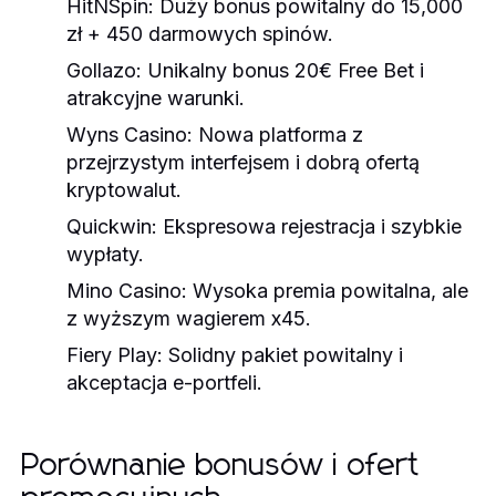
HitNSpin:
Duży bonus powitalny do 15,000
zł + 450 darmowych spinów.
Gollazo:
Unikalny bonus 20€ Free Bet i
atrakcyjne warunki.
Wyns Casino:
Nowa platforma z
przejrzystym interfejsem i dobrą ofertą
kryptowalut.
Quickwin:
Ekspresowa rejestracja i szybkie
wypłaty.
Mino Casino:
Wysoka premia powitalna, ale
z wyższym wagierem x45.
Fiery Play:
Solidny pakiet powitalny i
akceptacja e-portfeli.
Porównanie bonusów i ofert