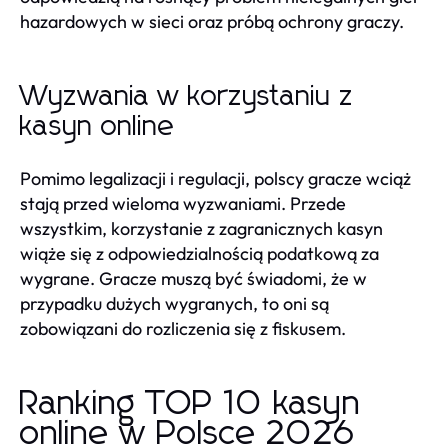
hazardowych w sieci oraz próbą ochrony graczy.
Wyzwania w korzystaniu z
kasyn online
Pomimo legalizacji i regulacji, polscy gracze wciąż
stają przed wieloma wyzwaniami. Przede
wszystkim, korzystanie z zagranicznych kasyn
wiąże się z odpowiedzialnością podatkową za
wygrane. Gracze muszą być świadomi, że w
przypadku dużych wygranych, to oni są
zobowiązani do rozliczenia się z fiskusem.
Ranking TOP 10 kasyn
online w Polsce 2026