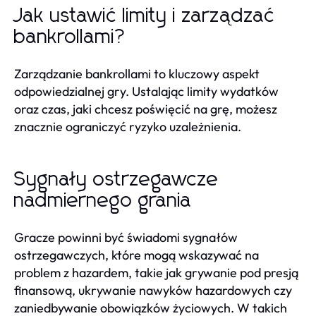
Jak ustawić limity i zarządzać
bankrollami?
Zarządzanie bankrollami to kluczowy aspekt
odpowiedzialnej gry. Ustalając limity wydatków
oraz czas, jaki chcesz poświęcić na grę, możesz
znacznie ograniczyć ryzyko uzależnienia.
Sygnały ostrzegawcze
nadmiernego grania
Gracze powinni być świadomi sygnałów
ostrzegawczych, które mogą wskazywać na
problem z hazardem, takie jak grywanie pod presją
finansową, ukrywanie nawyków hazardowych czy
zaniedbywanie obowiązków życiowych. W takich