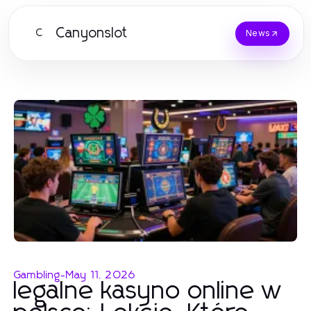
Canyonslot
C
News
Gambling
-
May 11, 2026
legalne kasyno online w