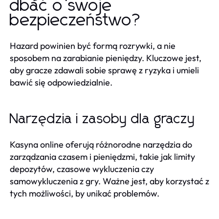
dbać o swoje
bezpieczeństwo?
Hazard powinien być formą rozrywki, a nie
sposobem na zarabianie pieniędzy. Kluczowe jest,
aby gracze zdawali sobie sprawę z ryzyka i umieli
bawić się odpowiedzialnie.
Narzędzia i zasoby dla graczy
Kasyna online oferują różnorodne narzędzia do
zarządzania czasem i pieniędzmi, takie jak limity
depozytów, czasowe wykluczenia czy
samowykluczenia z gry. Ważne jest, aby korzystać z
tych możliwości, by unikać problemów.