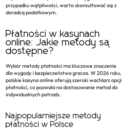
przypadku wątpliwości, warto skonsultować się z
doradcą podatkowym.
Płatności w kasynach
online: Jakie metody są
dostępne?
Wybór metody płatności ma kluczowe znaczenie
dla wygody i bezpieczeństwa gracza. W 2026 roku,
polskie kasyna online oferują szeroki wachlarz opcji
płatności, co pozwala na dostosowanie metod do
indywidualnych potrzeb.
Najpopularniejsze metody
płatności w Polsce