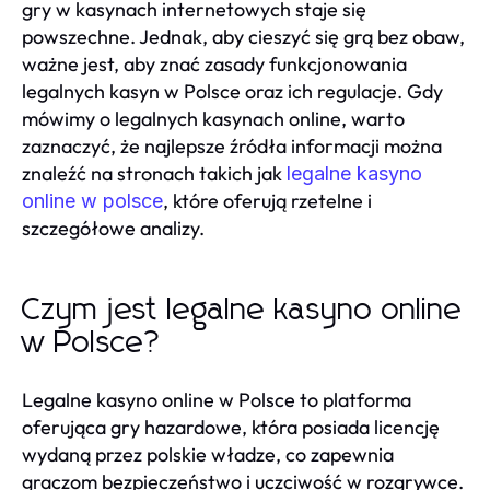
gry w kasynach internetowych staje się
powszechne. Jednak, aby cieszyć się grą bez obaw,
ważne jest, aby znać zasady funkcjonowania
legalnych kasyn w Polsce oraz ich regulacje. Gdy
mówimy o legalnych kasynach online, warto
zaznaczyć, że najlepsze źródła informacji można
znaleźć na stronach takich jak
legalne kasyno
, które oferują rzetelne i
online w polsce
szczegółowe analizy.
Czym jest legalne kasyno online
w Polsce?
Legalne kasyno online w Polsce to platforma
oferująca gry hazardowe, która posiada licencję
wydaną przez polskie władze, co zapewnia
graczom bezpieczeństwo i uczciwość w rozgrywce.