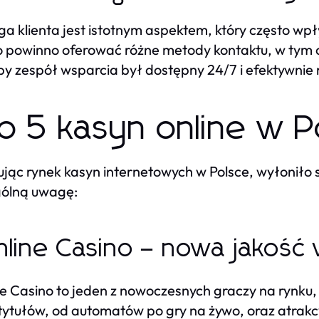
a klienta jest istotnym aspektem, który często wp
 powinno oferować różne metody kontaktu, w tym c
aby zespół wsparcia był dostępny 24/7 i efektywni
p 5 kasyn online w 
ując rynek kasyn internetowych w Polsce, wyłoniło s
gólną uwagę:
nline Casino – nowa jakość
ne Casino to jeden z nowoczesnych graczy na rynku,
ytułów, od automatów po gry na żywo, oraz atra