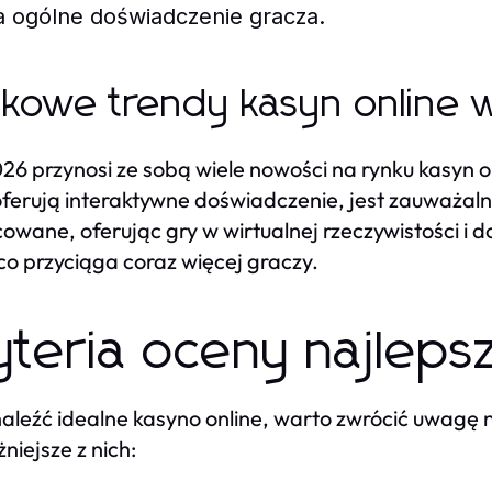
a ogólne doświadczenie gracza.
kowe trendy kasyn online 
26 przynosi ze sobą wiele nowości na rynku kasyn on
oferują interaktywne doświadczenie, jest zauważalny
cowane, oferując gry w wirtualnej rzeczywistości i 
co przyciąga coraz więcej graczy.
yteria oceny najleps
aleźć idealne kasyno online, warto zwrócić uwagę n
niejsze z nich: