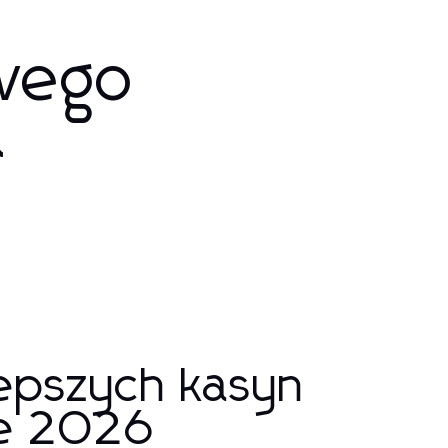
owego
a
epszych kasyn
ce 2026