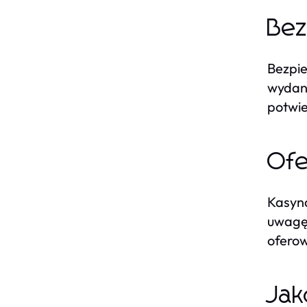
Bez
Bezpie
wydaną
potwie
Ofe
Kasyna
uwagę 
oferow
Jak