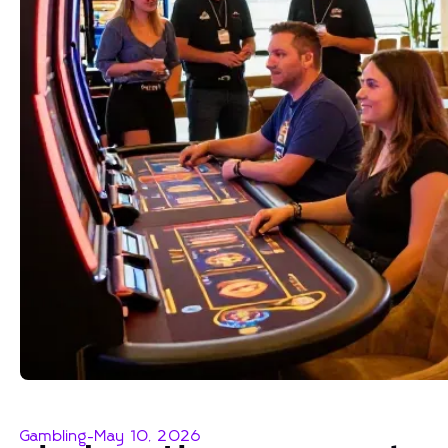
Gambling
-
May 10, 2026