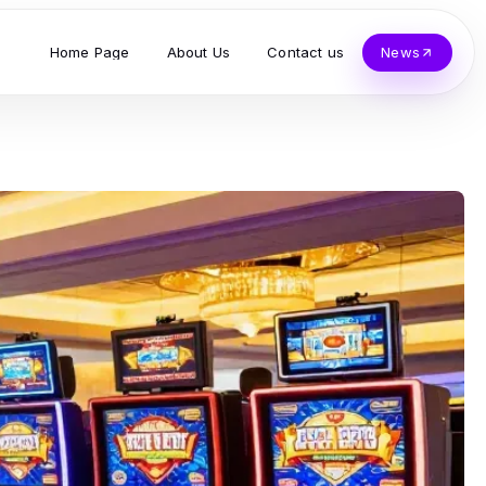
Home Page
About Us
Contact us
News