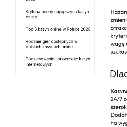
Hazard
Kryteria oceny najlepszych kasyn
online
zmieni
atrakc
Top 5 kasyn online w Polsce 2026
kryter
Rodzaje gier dostępnych w
wagę d
polskich kasynach online
szuka
Podsumowanie i przyszłość kasyn
internetowych
Dla
Kasyna
24/7 o
szerok
Dodatk
na wy