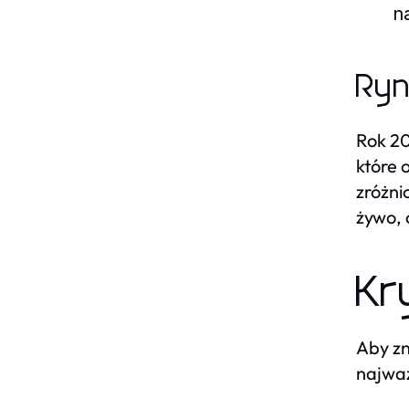
n
Ryn
Rok 20
które 
zróżni
żywo, 
Kr
Aby zn
najważ